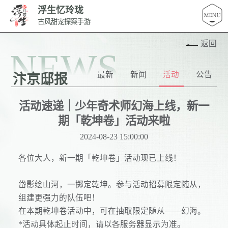
浮生忆玲珑
古风甜宠探案手游
返回
NEWS
最新
新闻
活动
公告
汴京邸报
活动速递｜少年奇术师幻海上线，新一
期「乾坤卷」活动来啦
2024-08-23 15:00:00
各位大人，新一期「乾坤卷」活动现已上线！
岱影绘山河，一掷定乾坤。参与活动招募限定随从，
组建更强力的队伍吧！
在本期乾坤卷活动中，可在抽取限定随从——幻海。
*活动具体起止时间，请以各服务器显示为准。