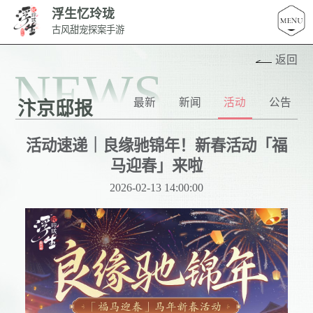
浮生忆玲珑
古风甜宠探案手游
返回
NEWS
最新
新闻
活动
公告
汴京邸报
活动速递｜良缘驰锦年！新春活动「福
马迎春」来啦
2026-02-13 14:00:00