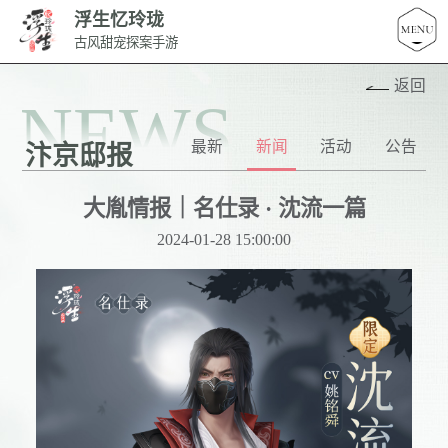
浮生忆玲珑
古风甜宠探案手游
返回
NEWS
最新
新闻
活动
公告
汴京邸报
大胤情报｜名仕录 · 沈流一篇
2024-01-28 15:00:00