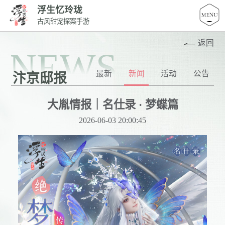
浮生忆玲珑
古风甜宠探案手游
返回
NEWS
最新
新闻
活动
公告
汴京邸报
大胤情报｜名仕录 · 梦蝶篇
2026-06-03 20:00:45